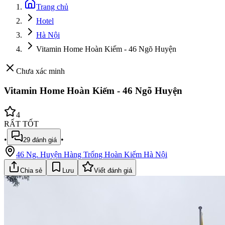
Trang chủ
Hotel
Hà Nội
Vitamin Home Hoàn Kiếm - 46 Ngõ Huyện
Chưa xác minh
Vitamin Home Hoàn Kiếm - 46 Ngõ Huyện
4
RẤT TỐT
•
•
29
đánh giá
46 Ng. Huyện Hàng Trống Hoàn Kiếm Hà Nội
Chia sẻ
Lưu
Viết đánh giá