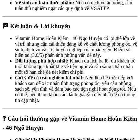
Vệ sinh an toàn thực phẩm:
Nếu có dịch vụ ăn uống, cần
tuân thủ nghiêm ngặt các quy định về VSATTP.
🏁 Kết luận & Lời khuyên
Vitamin Home Hoàn Kiếm - 46 Ngõ Huyện có lợi thế lớn về
vị trí, nhưng cần cải thiện đáng kể về chất lượng phòng ốc, vệ
sinh, dịch vụ và sự chuyên nghiệp của nhân viên. Điểm số
hiện tại (3.0/5) phản ánh những vấn đề này.
Đối tượng phù hợp nhất:
Khách du lịch ba lô, du khách trẻ
tuổi không quá khắt khe về tiện nghi và sẵn sàng chấp nhận
một số hạn chế để tiết kiệm chi phí.
Gợi ý để có trải nghiệm tốt nhất:
Nên liên hệ trực tiếp với
khách sạn để xác nhận tình trạng phòng ốc, yêu cầu phòng
sạch sẽ, yên tĩnh và đảm bảo các tiện nghi hoạt động tốt. Nếu
có thể, nên tham khảo các đánh giá gần đây nhất để có thông
tin cập nhật.
❓ Câu hỏi thường gặp về Vitamin Home Hoàn Kiếm
- 46 Ngõ Huyện
Câu hỏi 1: Vitamin Home Hoàn Kiếm - 46 Ngõ Huyện có