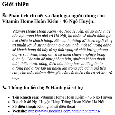
Giới thiệu
📝 Phân tích chi tiết và đánh giá người dùng cho
Vitamin Home Hoàn Kiếm - 46 Ngõ Huyện:
Vitamin Home Hoàn Kiếm - 46 Ngõ Huyện, dù sở hữu vị trí
đắc địa trong khu phố cổ Hà Nội, lại nhận về nhiều đánh giá
trái chiều từ khách hàng. Bên cạnh những lời khen ngợi về vị
trí thuận lợi và sự nhiệt tình của chủ nhà, một số lượng đáng
kể khách hàng đã bày tỏ sự thất vọng về chất lượng phòng
ốc, vệ sinh kém, tiếng ồn và sự thiếu chuyên nghiệp trong
quản lý. Các vấn đề như phòng bẩn, giường không thoải
mái, thiếu nước nóng, điều hòa hỏng hóc và tiếng ồn từ
đường phố được lặp lại nhiều lần trong các đánh giá tiêu
cực, cho thấy những điểm yếu cần cải thiện của cơ sở lưu trú
này.
📞 Thông tin liên hệ & Đánh giá sơ bộ
Tên khách sạn:
Vitamin Home Hoàn Kiếm - 46 Ngõ Huyện
Địa chỉ:
46 Ng. Huyện Hàng Trống Hoàn Kiếm Hà Nội
Số điện thoại:
Không có số điện thoại
Website:
https://www.booking.com/hotel/vn/vitamins-