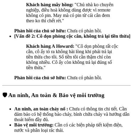
Khách hàng mây hồng:
"Chủ nhà ko chuyên
nghiệp, điều hoà không dùng được vì remote
không có pin. May mà có pin từ cái cân đem
theo ko thì chết rét."
Phản hồi của chủ sở hữu:
Chưa có phản hồi.
[Vấn đề 2: Cô dọn phòng cộc cằn, không trả lại tiền thừa]
Khách hàng A Howard:
"Cô dọn phòng rất cộc
cằn, cô ấy tỏ ra không hài lòng khi phải trả lại
tiền thừa cho tôi. Số tiền tôi cần thậm chí còn
không nhiều. Cô ấy còn không trả lại đúng số
tiền thừa."
Phản hồi của chủ sở hữu:
Chưa có phản hồi.
🛡️ An ninh, An toàn & Bảo vệ môi trường
An ninh, an toàn cháy nổ :
Chưa có thông tin chi tiết. Cần
đảm bảo có hệ thống báo cháy, bình chữa cháy và hướng dẫn
thoát hiểm đầy đủ.
Bảo vệ môi trường:
Cần có các biện pháp tiết kiệm điện,
nước và phân loại rác thải.