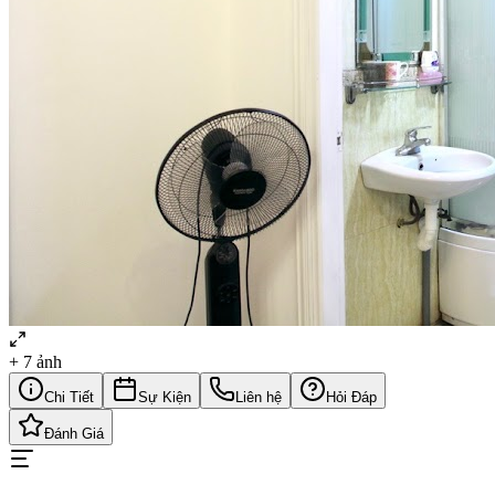
+
7
ảnh
Chi Tiết
Sự Kiện
Liên hệ
Hỏi Đáp
Đánh Giá