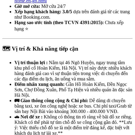
home.en-gb.html
Giờ mở cửa:
Mở cửa 24/7
Xếp hạng khách hàng:
3.0/5
dựa trên đánh giá từ các trang
như Booking.com.
Hạng sao ước tính (theo TCVN 4391:2015):
Chưa xếp
hạng ⭐
🗺️ Vị trí & Khả năng tiếp cận
Vị trí thuận lợi :
Nằm tại 46 Ngõ Huyện, ngay trung tâm
khu phố cổ Hoàn Kiếm, Hà Nội. Vị trí này được nhiều khách
hàng đánh giá cao vì sự thuận tiện trong việc di chuyển đến
các địa điểm du lịch, ăn uống và mua sắm.
Điểm nhấn xung quanh:
Gần Hồ Hoàn Kiếm, Đền Ngọc
Sơn, Chợ Đồng Xuân, Phố Tạ Hiện và nhiều quán ăn đặc sản
Hà Nội.
🚌 Giao thông công cộng & Chi phí:
Dễ dàng di chuyển
bằng taxi, xe ôm công nghệ hoặc xe bus. Chi phí taxi/Grab từ
sân bay Nội Bài vào khoảng 300.000 - 400.000 VNĐ.
🚗 Nơi để xe :
Không có thông tin rõ ràng về bãi đỗ xe riêng.
Khách có thể phải tự tìm chỗ đỗ xe công cộng gần đó. **Lưu
ý: Việc thiếu chỗ đỗ xe là một điểm trừ đáng kể, đặc biệt với
khách du lịch tự lái xe.**