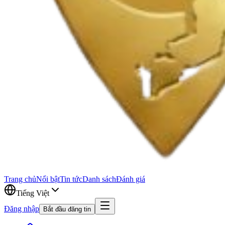
Trang chủ
Nổi bật
Tin tức
Danh sách
Đánh giá
Tiếng Việt
Đăng nhập
Bắt đầu đăng tin