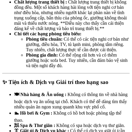
Chất lượng trang thiết bị :
Chất lượng trang thiết bị không
đồng đều. Một số khách hàng hài lòng với tiện nghi cơ bản
như điều hòa, nhưng nhiều người khác lại phàn nàn về tình
trạng xuống cấp, bẩn thỉu của phòng ốc, giường không thoải
mái và thiếu nước nóng. **Điều này cho thấy cần cải thiện
đáng kể về chất lượng và bảo trì trang thiết bị.**
Chi tiết các hạng phòng tiêu biểu:
Phòng tiêu chuẩn:
Có thể có các tiện nghi cơ bản như
giường, điều hòa, TV, tủ lạnh mini, phòng tắm riêng.
Tuy nhiên, chất lượng thực tế cần được cải thiện.
Phòng gia đình:
Có thể rộng rãi hơn và có thêm
giường hoặc sofa bed. Tuy nhiên, cần đảm bảo vệ sinh
và tiện nghi đầy đủ.
✨ Tiện ích & Dịch vụ Giải trí theo hạng sao
🍽️ Nhà hàng & Ăn uống :
Không có thông tin về nhà hàng
hoặc dịch vụ ăn uống tại chỗ. Khách có thể dễ dàng tìm thấy
nhiều quán ăn ngon xung quanh khu vực phố cổ.
🏊 Hồ bơi & Gym :
Không có hồ bơi hoặc phòng tập thể
thao.
🧖 Spa & Thư giãn :
Không có spa hoặc dịch vụ thư giãn.
👔 Giặt ủi & Dịch vụ khác :
Có thể có dịch vụ giặt ủi (cần