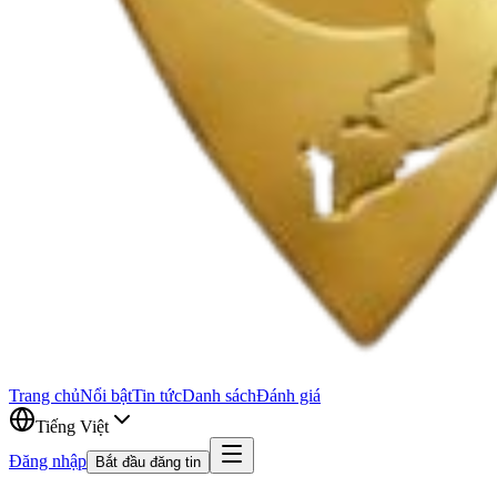
Trang chủ
Nổi bật
Tin tức
Danh sách
Đánh giá
Tiếng Việt
Đăng nhập
Bắt đầu đăng tin