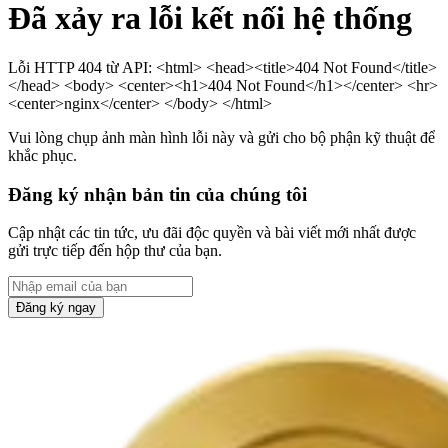
Đã xảy ra lỗi kết nối hệ thống
Lỗi HTTP 404 từ API: <html> <head><title>404 Not Found</title>
</head> <body> <center><h1>404 Not Found</h1></center> <hr>
<center>nginx</center> </body> </html>
Vui lòng chụp ảnh màn hình lỗi này và gửi cho bộ phận kỹ thuật để
khắc phục.
Đăng ký nhận bản tin của chúng tôi
Cập nhật các tin tức, ưu đãi độc quyền và bài viết mới nhất được
gửi trực tiếp đến hộp thư của bạn.
Đăng ký ngay