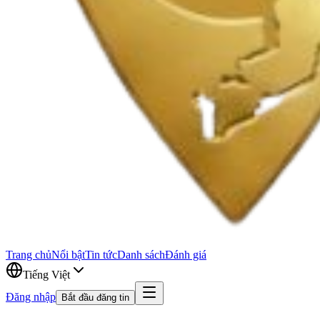
Trang chủ
Nổi bật
Tin tức
Danh sách
Đánh giá
Tiếng Việt
Đăng nhập
Bắt đầu đăng tin