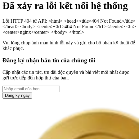
Đã xảy ra lỗi kết nối hệ thống
Lỗi HTTP 404 từ API: <html> <head><title>404 Not Found</title>
</head> <body> <center><h1>404 Not Found</h1></center> <hr>
<center>nginx</center> </body> </html>
Vui lòng chụp ảnh màn hình lỗi này và gửi cho bộ phận kỹ thuật để
khắc phục.
Đăng ký nhận bản tin của chúng tôi
Cập nhật các tin tức, ưu đãi độc quyền và bài viết mới nhất được
gửi trực tiếp đến hộp thư của bạn.
Đăng ký ngay