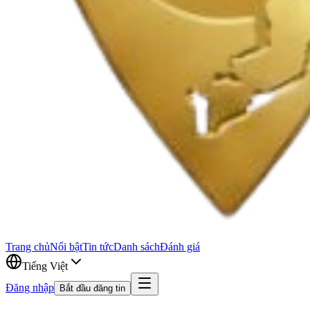
Trang chủ
Nổi bật
Tin tức
Danh sách
Đánh giá
Tiếng Việt
Đăng nhập
Bắt đầu đăng tin