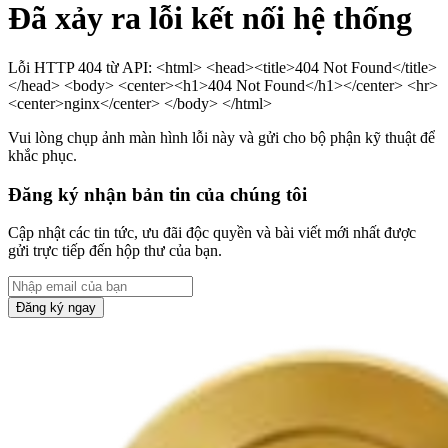
Đã xảy ra lỗi kết nối hệ thống
Lỗi HTTP 404 từ API: <html> <head><title>404 Not Found</title>
</head> <body> <center><h1>404 Not Found</h1></center> <hr>
<center>nginx</center> </body> </html>
Vui lòng chụp ảnh màn hình lỗi này và gửi cho bộ phận kỹ thuật để
khắc phục.
Đăng ký nhận bản tin của chúng tôi
Cập nhật các tin tức, ưu đãi độc quyền và bài viết mới nhất được
gửi trực tiếp đến hộp thư của bạn.
Đăng ký ngay