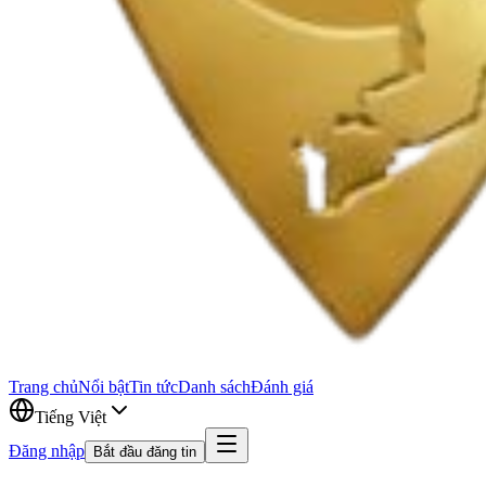
Trang chủ
Nổi bật
Tin tức
Danh sách
Đánh giá
Tiếng Việt
Đăng nhập
Bắt đầu đăng tin