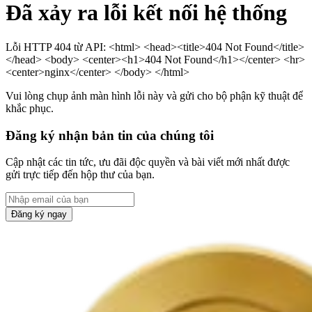
Đã xảy ra lỗi kết nối hệ thống
Lỗi HTTP 404 từ API: <html> <head><title>404 Not Found</title>
</head> <body> <center><h1>404 Not Found</h1></center> <hr>
<center>nginx</center> </body> </html>
Vui lòng chụp ảnh màn hình lỗi này và gửi cho bộ phận kỹ thuật để
khắc phục.
Đăng ký nhận bản tin của chúng tôi
Cập nhật các tin tức, ưu đãi độc quyền và bài viết mới nhất được
gửi trực tiếp đến hộp thư của bạn.
Đăng ký ngay