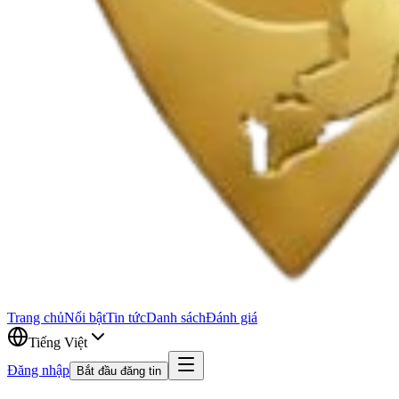
Trang chủ
Nổi bật
Tin tức
Danh sách
Đánh giá
Tiếng Việt
Đăng nhập
Bắt đầu đăng tin