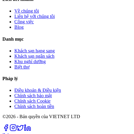
Về chúng tôi
Liên hệ với chúng tôi
Công việc
Blog
Danh mục
Khách sạn hạng sang
Khách sạn ngân sách
Khu nghỉ dưỡng
Biệt thự
Pháp lý
Điều khoản & Điều kiện
Chính sách bảo mật
Chính sách Cookie
Chính sách hoàn tiền
©2026 - Bản quyền của VIETNET LTD