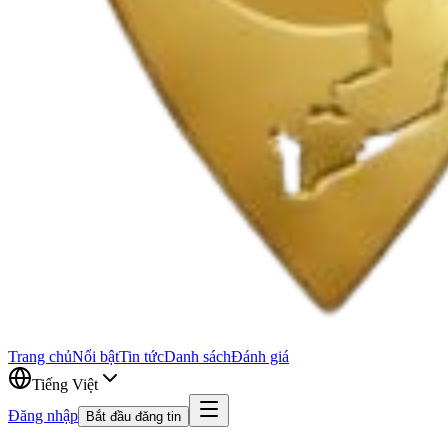
Trang chủ
Nổi bật
Tin tức
Danh sách
Đánh giá
Tiếng Việt
Đăng nhập
Bắt đầu đăng tin