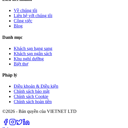
Về chúng tôi
Liên hệ với chúng tôi
Công việc
Blog
Danh mục
Khách sạn hạng sang
Khách sạn ngân sách
Khu nghỉ dưỡng
Biệt thự
Pháp lý
Điều khoản & Điều kiện
Chính sách bảo mật
Chính sách Cookie
Chính sách hoàn tiền
©2026 - Bản quyền của VIETNET LTD