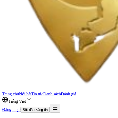
Trang chủ
Nổi bật
Tin tức
Danh sách
Đánh giá
Tiếng Việt
Đăng nhập
Bắt đầu đăng tin