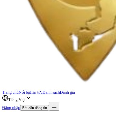
Trang chủ
Nổi bật
Tin tức
Danh sách
Đánh giá
Tiếng Việt
Đăng nhập
Bắt đầu đăng tin