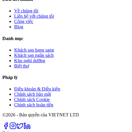
Về chúng tôi
Liên hệ với chúng tôi
Công việc
Blog
Danh mục
Khách sạn hạng sang
Khách sạn ngân sách
Khu nghỉ dưỡng
Biệt thự
Pháp lý
Điều khoản & Điều kiện
Chính sách bảo mật
Chính sách Cookie
Chính sách hoàn tiền
©2026 - Bản quyền của VIETNET LTD