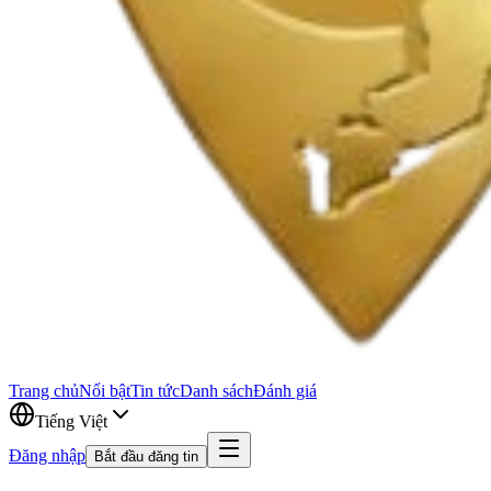
Trang chủ
Nổi bật
Tin tức
Danh sách
Đánh giá
Tiếng Việt
Đăng nhập
Bắt đầu đăng tin