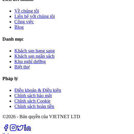
Về chúng tôi
Liên hệ với chúng tôi
Công việc
Blog
Danh mục
Khách sạn hạng sang
Khách sạn ngân sách
Khu nghỉ dưỡng
Biệt thự
Pháp lý
Điều khoản & Điều kiện
Chính sách bảo mật
Chính sách Cookie
Chính sách hoàn tiền
©2026 - Bản quyền của VIETNET LTD