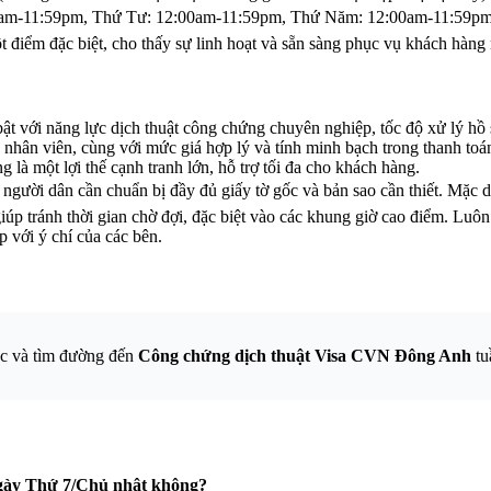
0am-11:59pm, Thứ Tư: 12:00am-11:59pm, Thứ Năm: 12:00am-11:59pm
 điểm đặc biệt, cho thấy sự linh hoạt và sẵn sàng phục vụ khách hàng
với năng lực dịch thuật công chứng chuyên nghiệp, tốc độ xử lý hồ sơ
nhân viên, cùng với mức giá hợp lý và tính minh bạch trong thanh toán 
 là một lợi thế cạnh tranh lớn, hỗ trợ tối đa cho khách hàng.
người dân cần chuẩn bị đầy đủ giấy tờ gốc và bản sao cần thiết. Mặc dù
giúp tránh thời gian chờ đợi, đặc biệt vào các khung giờ cao điểm. Luô
 với ý chí của các bên.
ục và tìm đường đến
Công chứng dịch thuật Visa CVN Đông Anh
tu
ngày Thứ 7/Chủ nhật không?