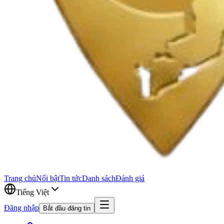
Trang chủ
Nổi bật
Tin tức
Danh sách
Đánh giá
Tiếng Việt
Đăng nhập
Bắt đầu đăng tin