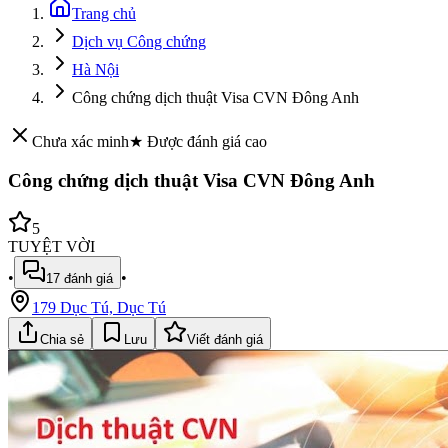
Trang chủ
Dịch vụ Công chứng
Hà Nội
Công chứng dịch thuật Visa CVN Đông Anh
Chưa xác minh
★ Được đánh giá cao
Công chứng dịch thuật Visa CVN Đông Anh
5
TUYỆT VỜI
•
•
17
đánh giá
179 Dục Tú, Dục Tú
Chia sẻ
Lưu
Viết đánh giá