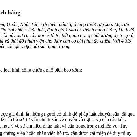
ách hàng
ong Quân, Nhật Tân, với điểm đánh giá tổng thể 4.3/5 sao. Mặc dù
iến trái chiều. Đặc biệt, đánh giá 1 sao từ khách hàng Hằng Đinh đã
 hồi này đặt ra câu hỏi về tính nhất quán trong chất lượng dịch vụ và
á và thái độ nhân viên cho thấy cần có cái nhìn đa chiều. Với 4.3/5
ện các giao dịch tài sản quan trọng.
ác loại hình công chứng phổ biến bao gồm:
ợc giả định là những người có trình độ pháp luật chuyên sâu, đã qua
ệ của hồ sơ, tư vấn chính xác về quyền và nghĩa vụ của các bên,
 ngụ ý về sự am hiểu pháp luật và cẩn trọng trong nghiệp vụ. Tuy
 chứng viên hoặc nhân viên hỗ trợ, cần được cải thiện để duy trì uy