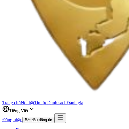
Trang chủ
Nổi bật
Tin tức
Danh sách
Đánh giá
Tiếng Việt
Đăng nhập
Bắt đầu đăng tin