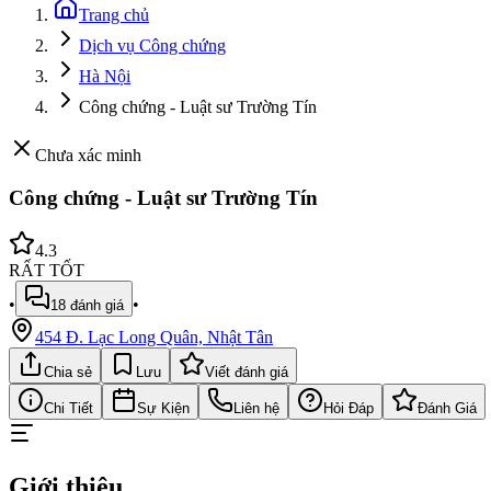
Trang chủ
Dịch vụ Công chứng
Hà Nội
Công chứng - Luật sư Trường Tín
Chưa xác minh
Công chứng - Luật sư Trường Tín
4.3
RẤT TỐT
•
•
18
đánh giá
454 Đ. Lạc Long Quân, Nhật Tân
Chia sẻ
Lưu
Viết đánh giá
Chi Tiết
Sự Kiện
Liên hệ
Hỏi Đáp
Đánh Giá
Giới thiệu