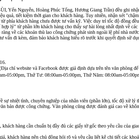
ến Nguyễn, Hoàng Phúc Tống, Hương Giang Trần) đều ghi nhận "thủ 
ệu quả, tiết kiệm thời gian cho khách hàng. Tuy nhiên, nhận xét "chậ
ừ phía khách hàng chưa được tư vấn kỹ. Việc duy trì tốc độ đồng đều và
 hợp lý" từ phần lớn khách hàng cho thấy sự hài lòng nhất định về các k
 rõ ràng về các khoản thù lao công chứng phát sinh ngoài lệ phí nhà n
 tư vấn đi kèm, đảm bảo khách hàng hiểu rõ trước khi quyết định sử dụ
16.
(Địa chỉ website và Facebook được giả định dựa trên tên văn phòng để 
0am-05:00pm, Thứ Tư: 08:00am-05:00pm, Thứ Năm: 08:00am-05:00pm
sự nhiệt tình, chuyên nghiệp của nhân viên (phần lớn), tốc độ xử lý 
 văn bản được công chứng. Văn phòng cũng được đánh giá cao về không 
khách hàng cần chuẩn bị đầy đủ các giấy tờ gốc theo yêu cầu của giao 
iá, khách hàng nên chủ động hỏi rõ và yêu cầu liệt kê chi tiết các khoả