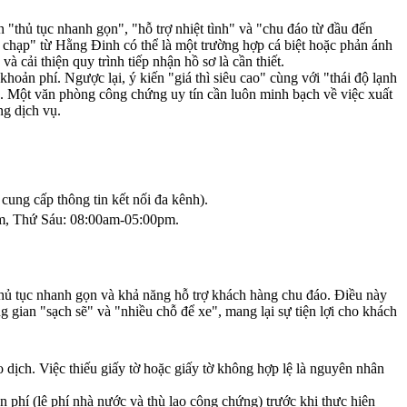
tục nhanh gọn", "hỗ trợ nhiệt tình" và "chu đáo từ đầu đến
m chạp" từ Hằng Đinh có thể là một trường hợp cá biệt hoặc phản ánh
 cải thiện quy trình tiếp nhận hồ sơ là cần thiết.
hoản phí. Ngược lại, ý kiến "giá thì siêu cao" cùng với "thái độ lạnh
ước. Một văn phòng công chứng uy tín cần luôn minh bạch về việc xuất
ng dịch vụ.
cung cấp thông tin kết nối đa kênh).
, Thứ Sáu: 08:00am-05:00pm.
thủ tục nhanh gọn và khả năng hỗ trợ khách hàng chu đáo. Điều này
gian "sạch sẽ" và "nhiều chỗ để xe", mang lại sự tiện lợi cho khách
dịch. Việc thiếu giấy tờ hoặc giấy tờ không hợp lệ là nguyên nhân
n phí (lệ phí nhà nước và thù lao công chứng) trước khi thực hiện