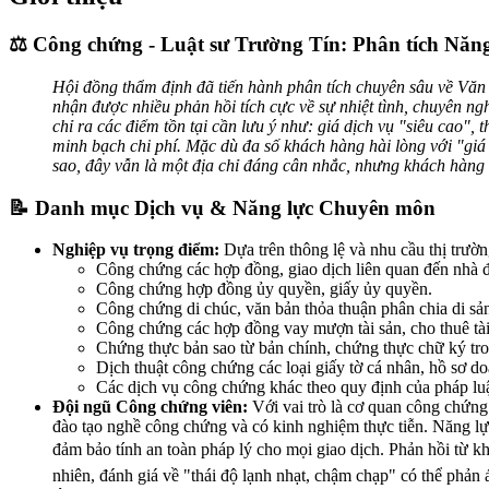
⚖️ Công chứng - Luật sư Trường Tín: Phân tích Năng
Hội đồng thẩm định đã tiến hành phân tích chuyên sâu về Văn
nhận được nhiều phản hồi tích cực về sự nhiệt tình, chuyên n
chỉ ra các điểm tồn tại cần lưu ý như: giá dịch vụ "siêu cao",
minh bạch chi phí. Mặc dù đa số khách hàng hài lòng với "giá c
sao, đây vẫn là một địa chỉ đáng cân nhắc, nhưng khách hàng cầ
📝 Danh mục Dịch vụ & Năng lực Chuyên môn
Nghiệp vụ trọng điểm:
Dựa trên thông lệ và nhu cầu thị trườ
Công chứng các hợp đồng, giao dịch liên quan đến nhà đ
Công chứng hợp đồng ủy quyền, giấy ủy quyền.
Công chứng di chúc, văn bản thỏa thuận phân chia di sản,
Công chứng các hợp đồng vay mượn tài sản, cho thuê tài
Chứng thực bản sao từ bản chính, chứng thực chữ ký tron
Dịch thuật công chứng các loại giấy tờ cá nhân, hồ sơ d
Các dịch vụ công chứng khác theo quy định của pháp luậ
Đội ngũ Công chứng viên:
Với vai trò là cơ quan công chứng
đào tạo nghề công chứng và có kinh nghiệm thực tiễn. Năng lự
đảm bảo tính an toàn pháp lý cho mọi giao dịch. Phản hồi từ k
nhiên, đánh giá về "thái độ lạnh nhạt, chậm chạp" có thể phản 