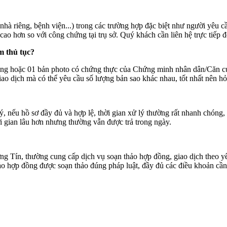
hà riêng, bệnh viện...) trong các trường hợp đặc biệt như người yêu cầu
o hơn so với công chứng tại trụ sở. Quý khách cần liên hệ trực tiếp đ
m thủ tục?
ứng hoặc 01 bản photo có chứng thực của Chứng minh nhân dân/Căn cư
iao dịch mà có thể yêu cầu số lượng bản sao khác nhau, tốt nhất nên hỏ
, nếu hồ sơ đầy đủ và hợp lệ, thời gian xử lý thường rất nhanh chóng,
ời gian lâu hơn nhưng thường vẫn được trả trong ngày.
 Tín, thường cung cấp dịch vụ soạn thảo hợp đồng, giao dịch theo y
ảo hợp đồng được soạn thảo đúng pháp luật, đầy đủ các điều khoản cần 