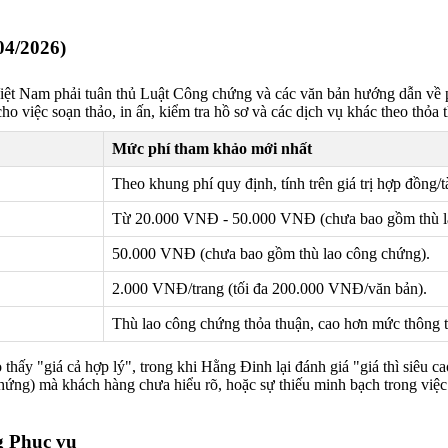
04/2026)
t Nam phải tuân thủ Luật Công chứng và các văn bản hướng dẫn về phí,
cho việc soạn thảo, in ấn, kiểm tra hồ sơ và các dịch vụ khác theo th
Mức phí tham khảo mới nhất
Theo khung phí quy định, tính trên giá trị hợp đồng/tà
Từ 20.000 VNĐ - 50.000 VNĐ (chưa bao gồm thù l
50.000 VNĐ (chưa bao gồm thù lao công chứng).
2.000 VNĐ/trang (tối đa 200.000 VNĐ/văn bản).
Thù lao công chứng thỏa thuận, cao hơn mức thông 
 "giá cả hợp lý", trong khi Hằng Đinh lại đánh giá "giá thì siêu cao
chứng) mà khách hàng chưa hiểu rõ, hoặc sự thiếu minh bạch trong việc
g Phục vụ