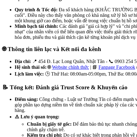
Quy trình & Tốc độ:
Đa số khách hàng (KHẮC TRƯỜNG BÙI, Y
cuối". Điều này cho thấy văn phòng có khả năng xử lý hồ sơ hi
một khung giờ cao điểm, hoặc vấn đề trong việc chuẩn bị hồ sơ t
Minh bạch tài chính:
Các đánh giá "giá cả hợp lý" và "chi phí
nhạt" của nhân viên có thể liên quan đến việc thiếu giải thích
hóa đơn, phiếu thu và giải thích cặn kẽ từng khoản phí dịch vụ
🌐 Thông tin liên lạc và Kết nối đa kênh
Địa chỉ:
📍 454 Đ. Lạc Long Quân, Nhật Tân - 📞 0903 254 5
Hệ sinh thái số:
🌐
Website chính thức
| 📘
Fanpage Facebook
Lịch làm việc:
🕒 Thứ Hai: 08:00am-05:00pm, Thứ Ba: 08:0
📝 Tổng kết: Đánh giá Trust Score & Khuyến cáo
Điểm sáng:
Công chứng - Luật sư Trường Tín có điểm mạnh về 
góp phần tạo dựng niềm tin về tính chuẩn xác pháp lý của các
hàng.
⚠️ Lưu ý quan trọng:
Chuẩn bị giấy tờ gốc:
Để đảm bảo thủ tục nhanh chóng, 
chính gây chậm trễ.
Kiểm tra chi phí:
Do có sự khác biệt trong phản hồi về g