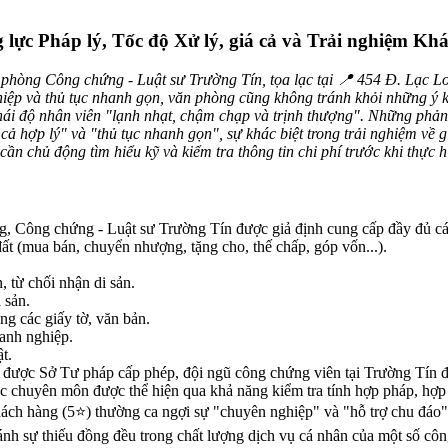
 lực Pháp lý, Tốc độ Xử lý, giá cả và Trải nghiệm Kh
 phòng Công chứng - Luật sư Trường Tín, tọa lạc tại 📍 454 Đ. Lạc L
ghiệp và thủ tục nhanh gọn, văn phòng cũng không tránh khỏi những ý k
 thái độ nhân viên "lạnh nhạt, chậm chạp và trịnh thượng". Những phản
ả hợp lý" và "thủ tục nhanh gọn", sự khác biệt trong trải nghiệm về gi
n chủ động tìm hiểu kỹ và kiểm tra thông tin chi phí trước khi thực hi
ng, Công chứng - Luật sư Trường Tín được giả định cung cấp đầy đủ c
ất (mua bán, chuyển nhượng, tặng cho, thế chấp, góp vốn...).
 từ chối nhận di sản.
 sản.
g các giấy tờ, văn bản.
oanh nghiệp.
t.
 được Sở Tư pháp cấp phép, đội ngũ công chứng viên tại Trường Tín đư
c chuyên môn được thể hiện qua khả năng kiểm tra tính hợp pháp, hợp l
hách hàng (5⭐) thường ca ngợi sự "chuyên nghiệp" và "hỗ trợ chu đáo",
ánh sự thiếu đồng đều trong chất lượng dịch vụ cá nhân của một số công