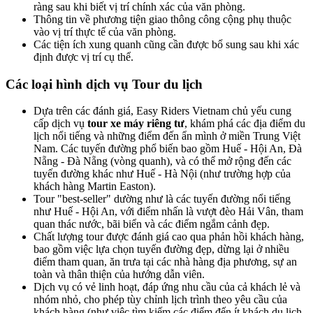
ràng sau khi biết vị trí chính xác của văn phòng.
Thông tin về phương tiện giao thông công cộng phụ thuộc
vào vị trí thực tế của văn phòng.
Các tiện ích xung quanh cũng cần được bổ sung sau khi xác
định được vị trí cụ thể.
Các loại hình dịch vụ Tour du lịch
Dựa trên các đánh giá, Easy Riders Vietnam chủ yếu cung
cấp dịch vụ
tour xe máy riêng tư
, khám phá các địa điểm du
lịch nổi tiếng và những điểm đến ẩn mình ở miền Trung Việt
Nam. Các tuyến đường phổ biến bao gồm Huế - Hội An, Đà
Nẵng - Đà Nẵng (vòng quanh), và có thể mở rộng đến các
tuyến đường khác như Huế - Hà Nội (như trường hợp của
khách hàng Martin Easton).
Tour "best-seller" dường như là các tuyến đường nổi tiếng
như Huế - Hội An, với điểm nhấn là vượt đèo Hải Vân, tham
quan thác nước, bãi biển và các điểm ngắm cảnh đẹp.
Chất lượng tour được đánh giá cao qua phản hồi khách hàng,
bao gồm việc lựa chọn tuyến đường đẹp, dừng lại ở nhiều
điểm tham quan, ăn trưa tại các nhà hàng địa phương, sự an
toàn và thân thiện của hướng dẫn viên.
Dịch vụ có vẻ linh hoạt, đáp ứng nhu cầu của cả khách lẻ và
nhóm nhỏ, cho phép tùy chỉnh lịch trình theo yêu cầu của
khách hàng (như việc tìm kiếm các điểm đến ít khách du lịch