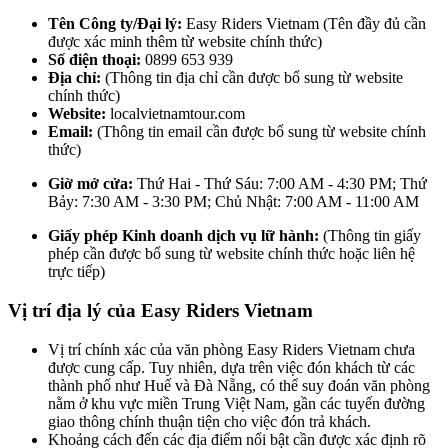
Tên Công ty/Đại lý:
Easy Riders Vietnam (Tên đầy đủ cần
được xác minh thêm từ website chính thức)
Số điện thoại:
0899 653 939
Địa chỉ:
(Thông tin địa chỉ cần được bổ sung từ website
chính thức)
Website:
localvietnamtour.com
Email:
(Thông tin email cần được bổ sung từ website chính
thức)
Giờ mở cửa:
Thứ Hai - Thứ Sáu: 7:00 AM - 4:30 PM; Thứ
Bảy: 7:30 AM - 3:30 PM; Chủ Nhật: 7:00 AM - 11:00 AM
Giấy phép Kinh doanh dịch vụ lữ hành:
(Thông tin giấy
phép cần được bổ sung từ website chính thức hoặc liên hệ
trực tiếp)
Vị trí địa lý của Easy Riders Vietnam
Vị trí chính xác của văn phòng Easy Riders Vietnam chưa
được cung cấp. Tuy nhiên, dựa trên việc đón khách từ các
thành phố như Huế và Đà Nẵng, có thể suy đoán văn phòng
nằm ở khu vực miền Trung Việt Nam, gần các tuyến đường
giao thông chính thuận tiện cho việc đón trả khách.
Khoảng cách đến các địa điểm nổi bật cần được xác định rõ