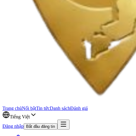
Trang chủ
Nổi bật
Tin tức
Danh sách
Đánh giá
Tiếng Việt
Đăng nhập
Bắt đầu đăng tin