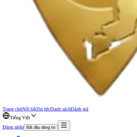
Trang chủ
Nổi bật
Tin tức
Danh sách
Đánh giá
Tiếng Việt
Đăng nhập
Bắt đầu đăng tin