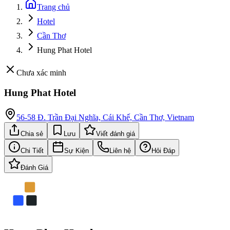
Trang chủ
Hotel
Cần Thơ
Hung Phat Hotel
Chưa xác minh
Hung Phat Hotel
56-58 Đ. Trần Đại Nghĩa, Cái Khế, Cần Thơ, Vietnam
Chia sẻ
Lưu
Viết đánh giá
Chi Tiết
Sự Kiện
Liên hệ
Hỏi Đáp
Đánh Giá