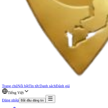
Trang chủ
Nổi bật
Tin tức
Danh sách
Đánh giá
Tiếng Việt
Đăng nhập
Bắt đầu đăng tin