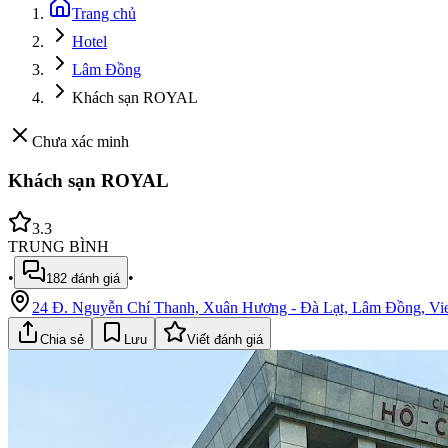
Trang chủ
Hotel
Lâm Đồng
Khách sạn ROYAL
Chưa xác minh
Khách sạn ROYAL
3.3
TRUNG BÌNH
•
•
182
đánh giá
24 Đ. Nguyễn Chí Thanh, Xuân Hương - Đà Lạt, Lâm Đồng, Vi
Chia sẻ
Lưu
Viết đánh giá