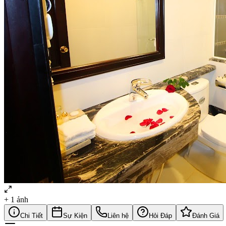
+
1
ảnh
Chi Tiết
Sự Kiện
Liên hệ
Hỏi Đáp
Đánh Giá