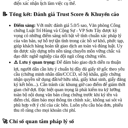
điện xác nhận lịch làm việc cụ thể.
📝 Tổng kết: Đánh giá Trust Score & Khuyến cáo
Điểm sáng:
Với mức đánh giá 5.0/5 sao, Văn phòng Công
chứng Luật Trí Hùng và Cộng Sự - VP Sơn Tây được kỳ
vọng có những điểm sáng nổi bật về tính chuẩn xác pháp lý
của văn bản, sự hỗ trợ tận tình trong các hồ sơ khó, phức tạp,
giúp khách hàng hoàn tất giao dịch an toàn và đúng luật. Uy
tín được xây dựng trên nền tảng chuyên môn vững chắc và
đạo đức nghề nghiệp của đội ngũ công chứng viên.
⚠️ Lưu ý quan trọng:
Để đảm bảo giao dịch diễn ra thuận
lợi, người dân cần lưu ý chuẩn bị đầy đủ giấy tờ gốc theo yêu
cầu (chứng minh nhân dân/CCCD, sổ hộ khẩu, giấy chứng
nhận quyền sử dụng đất/sở hữu nhà, giấy khai sinh, giấy đăng
ký kết hôn...). Cần tránh các khung giờ cao điểm để giảm thời
gian chờ đợi. Đặc biệt quan trọng là phải kiểm tra kỹ lưỡng
toàn bộ nội dung văn bản công chứng trước khi ký tên và
điểm chỉ, đảm bảo mọi thông tin chính xác, không sai sót và
phù hợp với ý chí của các bên. Luôn yêu cầu hóa đơn, phiếu
thu rõ ràng cho mọi khoản chi phí.
🚀 Chỉ số quan tâm pháp lý số