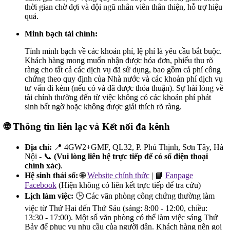
thời gian chờ đợi và đội ngũ nhân viên thân thiện, hỗ trợ hiệu
quả.
Minh bạch tài chính:
Tính minh bạch về các khoản phí, lệ phí là yêu cầu bắt buộc.
Khách hàng mong muốn nhận được hóa đơn, phiếu thu rõ
ràng cho tất cả các dịch vụ đã sử dụng, bao gồm cả phí công
chứng theo quy định của Nhà nước và các khoản phí dịch vụ
tư vấn đi kèm (nếu có và đã được thỏa thuận). Sự hài lòng về
tài chính thường đến từ việc không có các khoản phí phát
sinh bất ngờ hoặc không được giải thích rõ ràng.
🌐 Thông tin liên lạc và Kết nối đa kênh
Địa chỉ:
📍 4GW2+GMF, QL32, P. Phú Thịnh, Sơn Tây, Hà
Nội - 📞
(Vui lòng liên hệ trực tiếp để có số điện thoại
chính xác)
.
Hệ sinh thái số:
🌐
Website chính thức
| 📘
Fanpage
Facebook
(Hiện không có liên kết trực tiếp để tra cứu)
Lịch làm việc:
🕒 Các văn phòng công chứng thường làm
việc từ Thứ Hai đến Thứ Sáu (sáng: 8:00 - 12:00, chiều:
13:30 - 17:00). Một số văn phòng có thể làm việc sáng Thứ
Bảy để phục vụ nhu cầu của người dân. Khách hàng nên gọi