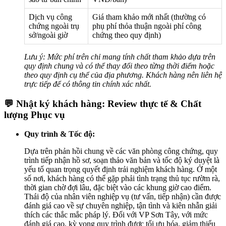
Dịch vụ công
Giá tham khảo mới nhất (thường có
chứng ngoài trụ
phụ phí thỏa thuận ngoài phí công
sở/ngoài giờ
chứng theo quy định)
Lưu ý: Mức phí trên chỉ mang tính chất tham khảo dựa trên
quy định chung và có thể thay đổi theo từng thời điểm hoặc
theo quy định cụ thể của địa phương. Khách hàng nên liên hệ
trực tiếp để có thông tin chính xác nhất.
💬 Nhật ký khách hàng: Review thực tế & Chất
lượng Phục vụ
Quy trình & Tốc độ:
Dựa trên phản hồi chung về các văn phòng công chứng, quy
trình tiếp nhận hồ sơ, soạn thảo văn bản và tốc độ ký duyệt là
yếu tố quan trọng quyết định trải nghiệm khách hàng. Ở một
số nơi, khách hàng có thể gặp phải tình trạng thủ tục rườm rà,
thời gian chờ đợi lâu, đặc biệt vào các khung giờ cao điểm.
Thái độ của nhân viên nghiệp vụ (tư vấn, tiếp nhận) cần được
đánh giá cao về sự chuyên nghiệp, tận tình và kiên nhẫn giải
thích các thắc mắc pháp lý. Đối với VP Sơn Tây, với mức
đánh giá cao, kỳ vọng quy trình được tối ưu hóa, giảm thiểu