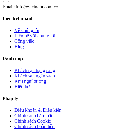
Email:
info@vietnam.com.co
Liên kết nhanh
Về chúng tôi
Liên hệ với chúng tôi
Công việc
Blog
Danh mục
Khách sạn hạng sang
Khách sạn ngân sách
Khu nghỉ dưỡng
Biệt thự
Pháp lý
Điều khoản & Điều kiện
Chính sách bảo mật
Chính sách Cookie
Chính sách hoàn tiền