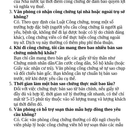
của Nhà nước tại thời điểm công chứng để đảm bảo quyền lợi
và nghĩa vụ thuế.
Văn phòng có nhận công chứng tại nhà hoặc ngoài trụ sở
không?
Có. Theo quy định của Luật Công chứng, trong một số
trường hợp đặc biệt (người yêu cầu công chứng là người già
yếu, bệnh tật, không thể đi lại được hoặc có lý do chính đáng
khác), công chứng viên có thể thực hiện công chứng ngoài
trụ sở. Dịch vụ này thường có thêm phụ phí thỏa thuận.
Khi đi công chứng, tôi cần mang theo bao nhiêu bản sao
chứng minh/hộ khẩu?
Bạn chỉ cần mang theo bản gốc các giấy tờ tùy thân như
Chứng minh nhân dân/Căn cước công dân, Sổ hộ khẩu (hoặc
Giấy xác nhận cư trú). Văn phòng công chứng sẽ tự sao chụp
và đối chiếu bản gốc. Bạn không cần tự chuẩn bị bản sao
trước, trừ khi được yêu cầu cụ thể.
Thời gian làm một bản sao chứng thực mất bao lâu?
Đối với việc chứng thực bản sao từ bản chính, nếu giấy tờ
đầy đủ và hợp lệ, thời gian xử lý thường rất nhanh, có thể chỉ
mất từ 5-15 phút tùy thuộc vào số lượng trang và lượng khách
tại thời điểm đó.
Văn phòng có hỗ trợ soạn thảo mẫu hợp đồng theo yêu
cầu không?
Có. Các văn phòng công chứng thường có đội ngũ chuyên
viên pháp lý hoặc công chứng viên hỗ trợ soạn thảo các mẫu