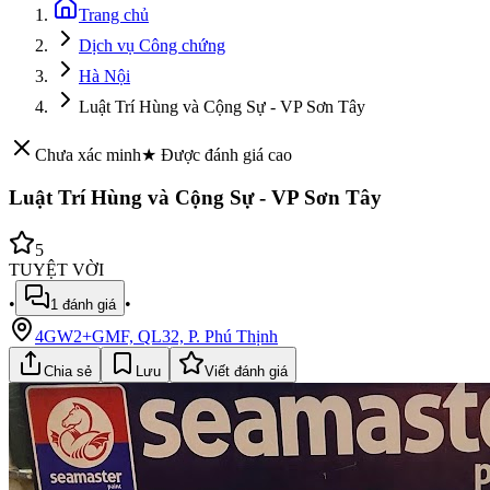
Trang chủ
Dịch vụ Công chứng
Hà Nội
Luật Trí Hùng và Cộng Sự - VP Sơn Tây
Chưa xác minh
★ Được đánh giá cao
Luật Trí Hùng và Cộng Sự - VP Sơn Tây
5
TUYỆT VỜI
•
•
1
đánh giá
4GW2+GMF, QL32, P. Phú Thịnh
Chia sẻ
Lưu
Viết đánh giá