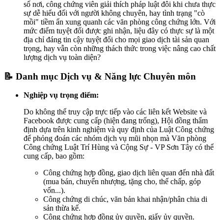
số nơi, công chứng viên giải thích pháp luật đôi khi chưa thực
sự dễ hiểu đối với người không chuyên, hay tình trạng "cò
mồi" tiềm ẩn xung quanh các văn phòng công chứng lớn. Với
mức điểm tuyệt đối được ghi nhận, liệu đây có thực sự là một
địa chỉ đáng tin cậy tuyệt đối cho mọi giao dịch tài sản quan
trọng, hay vẫn còn những thách thức trong việc nâng cao chất
lượng dịch vụ toàn diện?
📝 Danh mục Dịch vụ & Năng lực Chuyên môn
Nghiệp vụ trọng điểm:
Do không thể truy cập trực tiếp vào các liên kết Website và
Facebook được cung cấp (hiện đang trống), Hội đồng thẩm
định dựa trên kinh nghiệm và quy định của Luật Công chứng
để phỏng đoán các nhóm dịch vụ mũi nhọn mà Văn phòng
Công chứng Luật Trí Hùng và Cộng Sự - VP Sơn Tây có thể
cung cấp, bao gồm:
Công chứng hợp đồng, giao dịch liên quan đến nhà đất
(mua bán, chuyển nhượng, tặng cho, thế chấp, góp
vốn...).
Công chứng di chúc, văn bản khai nhận/phân chia di
sản thừa kế.
Công chứng hợp đồng ủy quyền, giấy ủy quyền.