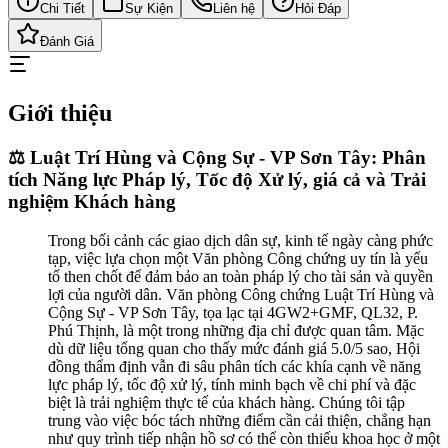
Chi Tiết
Sự Kiện
Liên hệ
Hỏi Đáp
Đánh Giá
Giới thiệu
⚖️ Luật Trí Hùng và Cộng Sự - VP Sơn Tây: Phân
tích Năng lực Pháp lý, Tốc độ Xử lý, giá cả và Trải
nghiệm Khách hàng
Trong bối cảnh các giao dịch dân sự, kinh tế ngày càng phức
tạp, việc lựa chọn một Văn phòng Công chứng uy tín là yếu
tố then chốt để đảm bảo an toàn pháp lý cho tài sản và quyền
lợi của người dân. Văn phòng Công chứng Luật Trí Hùng và
Cộng Sự - VP Sơn Tây, tọa lạc tại 4GW2+GMF, QL32, P.
Phú Thịnh, là một trong những địa chỉ được quan tâm. Mặc
dù dữ liệu tổng quan cho thấy mức đánh giá 5.0/5 sao, Hội
đồng thẩm định vẫn đi sâu phân tích các khía cạnh về năng
lực pháp lý, tốc độ xử lý, tính minh bạch về chi phí và đặc
biệt là trải nghiệm thực tế của khách hàng. Chúng tôi tập
trung vào việc bóc tách những điểm cần cải thiện, chẳng hạn
như quy trình tiếp nhận hồ sơ có thể còn thiếu khoa học ở một