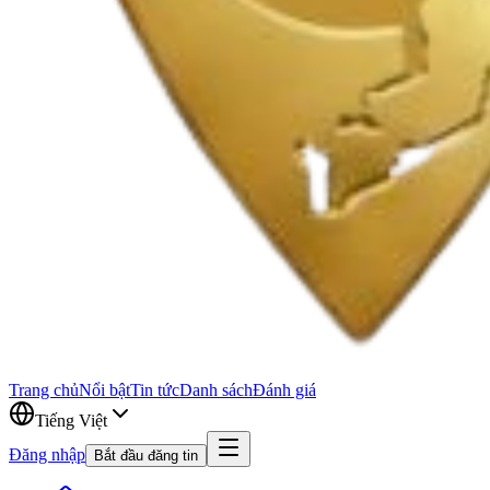
Trang chủ
Nổi bật
Tin tức
Danh sách
Đánh giá
Tiếng Việt
Đăng nhập
Bắt đầu đăng tin