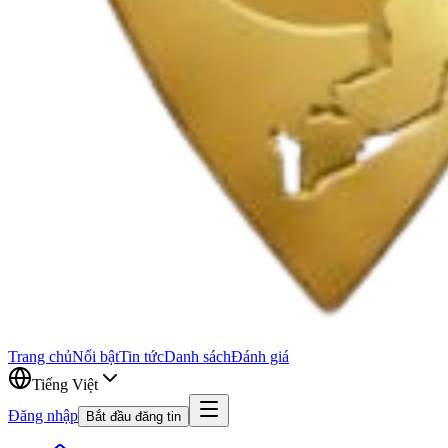
Trang chủ
Nổi bật
Tin tức
Danh sách
Đánh giá
Tiếng Việt
Đăng nhập
Bắt đầu đăng tin