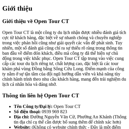
Giới thiệu
Giới thiệu về Open Tour CT
Open Tour CT là một công ty du lịch nhận được nhiều đánh giá tích
cực từ khách hàng, đặc biệt về sự nhanh chóng và chuyên nghiệp
trong việc phản hồi cũng như giải quyết các vấn đề phát sinh. Tuy
nhiên, một số đánh giá cũng chỉ ra sự thiếu rõ ràng trong thông tin
ban đầu về điểm đón khách, điều mà công ty đã thể hiện sự chủ
động trong việc khắc phục. Open Tour CT tập trung vào việc cung
cấp các tour du lịch riêng tư, chất lượng cao, đặc biệt là các tour
khám phá vùng Đồng bằng Sông Cửu Long. Điểm mạnh của công
ty nằm ở sự tận tâm của đội ngũ hướng dẫn viên và khả năng tùy
chỉnh hành trình theo nhu cầu khách hàng, mang đến trải nghiệm du
lịch cá nhân hóa và đáng nhớ.
Thông tin liên hệ Open Tour CT
Tên Công ty/Đại lý:
Open Tour CT
Số điện thoại:
0939 969 823
Địa chỉ:
Đường Nguyễn Văn Cừ, Phường An Khánh (Thông
tin địa chỉ cụ thể cần được bổ sung thêm để chính xác hơn)
Website:
(Không có website chính thức - Đây là một điểm