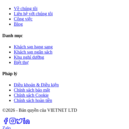
Về chúng tôi
Liên hệ với chúng tôi
Công việc
Blog
Danh mục
Khách sạn hạng sang
Khách sạn ngân sách
Khu nghỉ dưỡng
Biệt thự
Pháp lý
Điều khoản & Điều kiện
Chính sách bảo mật
Chính sách Cookie
Chính sách hoàn tiền
©2026 - Bản quyền của VIETNET LTD
Zalo