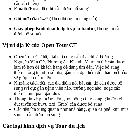
cần cải thiện)
Email:
(Email liên hệ cần được bổ sung)
Giờ mở cửa:
24/7 (Theo thông tin cung cấp)
Giấy phép Kinh doanh dịch vụ lữ hành:
(Thông tin cần
được bổ sung)
Vị trí địa lý của Open Tour CT
Open Tour CT hiện tại chỉ cung cấp địa chỉ là Đường
Nguyễn Văn Cừ, Phường An Khánh. Vị trí cụ thể cần được
làm rõ hơn để khách hàng dễ dàng tìm đến. Việc bổ sung
thêm thông tin như số nhà, gần các địa điểm dễ nhận biết nào
sẽ giúp ích rất nhiều.
Khoảng cách đến các địa điểm nổi bật gần đó cần được bổ
sung (ví dụ: gần bệnh viện nào, trường học nào, hoặc các
điểm tham quan gần đó).
Thông tin về phương tiện giao thông công cộng gần đó (ví
dụ: tuyến xe buýt, taxi, Grab) cần được bổ sung.
Các tiện ích xung quanh như nhà hàng, quán cà phê, khu mua
sắm… cần được bổ sung.
Các loại hình dịch vụ Tour du lịch