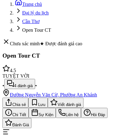
Trang chủ
Đại lý du lịch
Cần Thơ
Open Tour CT
Chưa xác minh
★ Được đánh giá cao
Open Tour CT
4.5
TUYỆT VỜI
•
•
4
đánh giá
Đường Nguyễn Văn Cừ, Phường An Khánh
Chia sẻ
Lưu
Viết đánh giá
Chi Tiết
Sự Kiện
Liên hệ
Hỏi Đáp
Đánh Giá