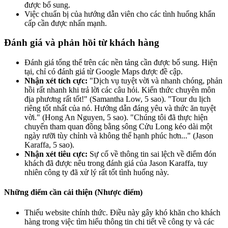
được bổ sung.
Việc chuẩn bị của hướng dẫn viên cho các tình huống khẩn
cấp cần được nhấn mạnh.
Đánh giá và phản hồi từ khách hàng
Đánh giá tổng thể trên các nền tảng cần được bổ sung. Hiện
tại, chỉ có đánh giá từ Google Maps được đề cập.
Nhận xét tích cực:
"Dịch vụ tuyệt vời và nhanh chóng, phản
hồi rất nhanh khi trả lời các câu hỏi. Kiến thức chuyên môn
địa phương rất tốt!" (Samantha Low, 5 sao). "Tour du lịch
riêng tốt nhất của nó. Hướng dẫn đáng yêu và thức ăn tuyệt
vời." (Hong An Nguyen, 5 sao). "Chúng tôi đã thực hiện
chuyến tham quan đồng bằng sông Cửu Long kéo dài một
ngày rưỡi tùy chỉnh và không thể hạnh phúc hơn..." (Jason
Karaffa, 5 sao).
Nhận xét tiêu cực:
Sự cố về thông tin sai lệch về điểm đón
khách đã được nêu trong đánh giá của Jason Karaffa, tuy
nhiên công ty đã xử lý rất tốt tình huống này.
Những điểm cần cải thiện (Nhược điểm)
Thiếu website chính thức. Điều này gây khó khăn cho khách
hàng trong việc tìm hiểu thông tin chi tiết về công ty và các