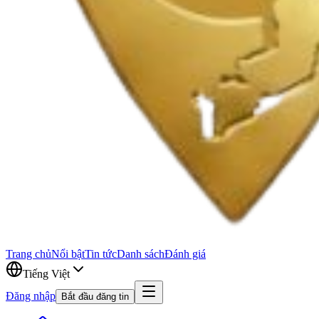
Trang chủ
Nổi bật
Tin tức
Danh sách
Đánh giá
Tiếng Việt
Đăng nhập
Bắt đầu đăng tin