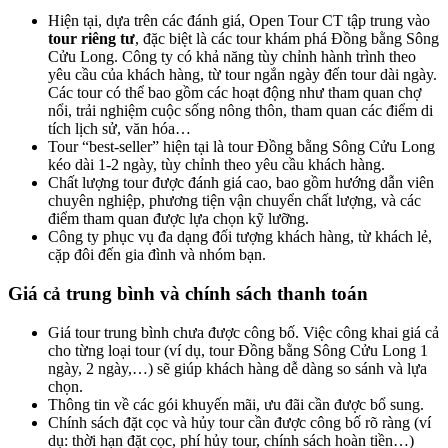
Hiện tại, dựa trên các đánh giá, Open Tour CT tập trung vào
tour riêng tư
, đặc biệt là các tour khám phá Đồng bằng Sông
Cửu Long. Công ty có khả năng tùy chỉnh hành trình theo
yêu cầu của khách hàng, từ tour ngắn ngày đến tour dài ngày.
Các tour có thể bao gồm các hoạt động như tham quan chợ
nổi, trải nghiệm cuộc sống nông thôn, tham quan các điểm di
tích lịch sử, văn hóa…
Tour “best-seller” hiện tại là tour Đồng bằng Sông Cửu Long
kéo dài 1-2 ngày, tùy chỉnh theo yêu cầu khách hàng.
Chất lượng tour được đánh giá cao, bao gồm hướng dẫn viên
chuyên nghiệp, phương tiện vận chuyển chất lượng, và các
điểm tham quan được lựa chọn kỹ lưỡng.
Công ty phục vụ đa dạng đối tượng khách hàng, từ khách lẻ,
cặp đôi đến gia đình và nhóm bạn.
Giá cả trung bình và chính sách thanh toán
Giá tour trung bình chưa được công bố. Việc công khai giá cả
cho từng loại tour (ví dụ, tour Đồng bằng Sông Cửu Long 1
ngày, 2 ngày,…) sẽ giúp khách hàng dễ dàng so sánh và lựa
chọn.
Thông tin về các gói khuyến mãi, ưu đãi cần được bổ sung.
Chính sách đặt cọc và hủy tour cần được công bố rõ ràng (ví
dụ: thời hạn đặt cọc, phí hủy tour, chính sách hoàn tiền…)