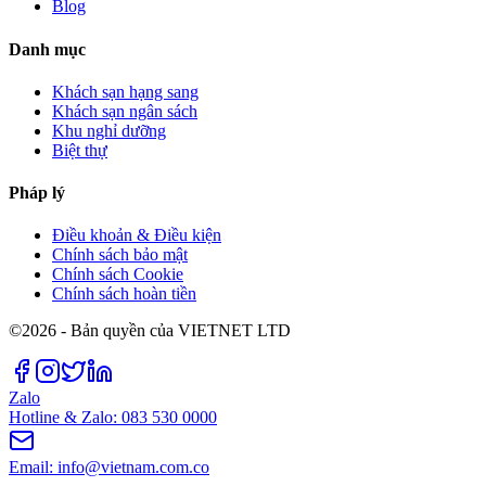
Blog
Danh mục
Khách sạn hạng sang
Khách sạn ngân sách
Khu nghỉ dưỡng
Biệt thự
Pháp lý
Điều khoản & Điều kiện
Chính sách bảo mật
Chính sách Cookie
Chính sách hoàn tiền
©2026 - Bản quyền của VIETNET LTD
Zalo
Hotline & Zalo: 083 530 0000
Email: info@vietnam.com.co