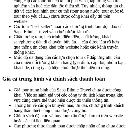
cung cấp các tour du lịch khám phá Sapa, tập trung vào trải
nghiệm văn hoá các dân tộc thiểu số. Tuy nhiên, thông tin chi
tiết về các loại hình tour cụ thể (tour trong nước, tour quốc tế,
tour theo yêu cầu...) chưa được công khai đầy đủ trên
website.
Các tour "best-seller" hoặc các chương trình tour độc đáo của
Sapa Ethnic Travel vẫn chưa được làm rõ.
Chất lượng tour, lịch trình, điểm đến, chất lượng khách
sạn/phương tiện di chuyển, bữa ăn… cần được làm rõ hơn
qua thông tin công khai trên website hoặc các kênh truyền
thông khác.
Mức độ đa dạng của các lựa chọn tour để đáp ứng nhu cầu
của nhiều đối tượng khách hàng (gia đình, cặp đôi, nhóm bạn,
khách lẻ, công ty…) hiện chưa được thể hiện rõ ràng.
Giá cả trung bình và chính sách thanh toán
Giá tour trung bình của Sapa Ethnic Travel chưa được công
khai. Việc so sánh giá với các công ty du lịch khác trong khu
vực cũng chưa thể thực hiện được do thiếu thông tin.
Thông tin về các gói khuyến mãi, ưu đãi, chương trình khách
hàng thân thiết cũng chưa được công bố.
Chính sách đặt cọc và hủy tour cần được làm rõ trên website
hoặc các tài liệu liên quan.
Các phương thức thanh toán được chấp nhận cũng chưa được