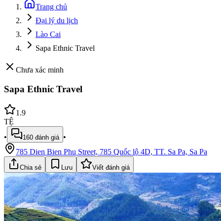
Trang chủ
Đại lý du lịch
Lào Cai
Sapa Ethnic Travel
Chưa xác minh
Sapa Ethnic Travel
1.9
TỆ
•
•
160
đánh giá
785 Dien Bien Phu Street, 785 Quốc lộ 4D, TT. Sa Pa, Sa Pa
Chia sẻ
Lưu
Viết đánh giá