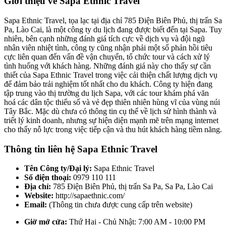
Giới thiệu về Sapa Ethnic Travel
Sapa Ethnic Travel, tọa lạc tại địa chỉ 785 Điện Biên Phủ, thị trấn Sa
Pa, Lào Cai, là một công ty du lịch đang được biết đến tại Sapa. Tuy
nhiên, bên cạnh những đánh giá tích cực về dịch vụ và đội ngũ
nhân viên nhiệt tình, công ty cũng nhận phải một số phản hồi tiêu
cực liên quan đến vấn đề vận chuyển, tổ chức tour và cách xử lý
tình huống với khách hàng. Những đánh giá này cho thấy sự cần
thiết của Sapa Ethnic Travel trong việc cải thiện chất lượng dịch vụ
để đảm bảo trải nghiệm tốt nhất cho du khách. Công ty hiện đang
tập trung vào thị trường du lịch Sapa, với các tour khám phá văn
hoá các dân tộc thiểu số và vẻ đẹp thiên nhiên hùng vĩ của vùng núi
Tây Bắc. Mặc dù chưa có thông tin cụ thể về lịch sử hình thành và
triết lý kinh doanh, nhưng sự hiện diện mạnh mẽ trên mạng internet
cho thấy nỗ lực trong việc tiếp cận và thu hút khách hàng tiềm năng.
Thông tin liên hệ Sapa Ethnic Travel
Tên Công ty/Đại lý:
Sapa Ethnic Travel
Số điện thoại:
0979 110 111
Địa chỉ:
785 Điện Biên Phủ, thị trấn Sa Pa, Sa Pa, Lào Cai
Website:
http://sapaethnic.com/
Email:
(Thông tin chưa được cung cấp trên website)
Giờ mở cửa:
Thứ Hai - Chủ Nhật: 7:00 AM - 10:00 PM