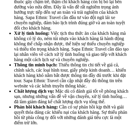
thuốc gây chậm trễ, thậm chí khách hàng còn bị bỏ lại bên
đường vào nửa đêm. Đây là vấn đề rất nghiêm trọng ảnh
hưởng trực tiếp đến sự an toàn và trải nghiệm của khách
hàng. Sapa Ethnic Travel cần đầu tư vào đội ngũ lái xe
chuyên nghiệp, đảm bảo lịch trình đúng giờ và an toàn tuyệt
đối cho khách hàng.
Xử lý tình huống:
Việc tịch thu thức ăn của khách hàng mà
không có lý do, ném túi nhựa vào khách hàng là hành động
không thể chấp nhận được, thể hiện sự thiếu chuyên nghiệp
và thiếu tôn trọng khách hàng. Sapa Ethnic Travel cần đào tạo
lại nhân viên về cách xử lý tình huống và giao tiếp với khách
hàng một cách lịch sự và chuyên nghiệp.
Thông tin minh bạch:
Thiếu thông tin chi tiết về giá cả,
chính sách, các loại hình tour, giấy phép kinh doanh… khiến
khách hàng khó nắm bắt được thông tin đầy đủ trước khi đặt
tour. Sapa Ethnic Travel cần cập nhật đầy đủ thông tin trên
website và các kênh truyền thông khác.
Chất lượng dịch vụ:
Mặc dù có đánh giá tốt về phòng khách
sạn, nhưng những vấn đề về vận chuyển, xử lý tình huống…
đã làm giảm đáng kể chất lượng dịch vụ tổng thể.
Phản hồi khách hàng:
Cần có sự phản hồi kịp thời và giải
quyết thỏa đáng các khiếu nại của khách hàng. Sự thiếu phản
hồi từ phía công ty đối với những đánh giá tiêu cực là một
điểm trừ lớn.