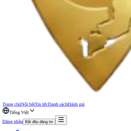
Trang chủ
Nổi bật
Tin tức
Danh sách
Đánh giá
Tiếng Việt
Đăng nhập
Bắt đầu đăng tin