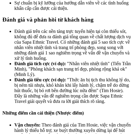
Sự chuẩn bị kỹ lưỡng của hướng dẫn viên về các tình huống
khẩn cấp cần được cải thiện.
Đánh giá và phản hồi từ khách hàng
Đánh giá trên các nền tảng trực tuyến hiện tại còn thiếu sót,
không đủ để đưa ra đánh giá tổng quan về chất lượng dịch vụ
của Sapa Ethnic Travel. Có những đánh giá 5 sao tích cực về
nhân viên nhiệt tình và trang trí phòng đẹp, song song với
những đánh giá 1 sao nghiêm trọng về vấn đề vận chuyển và
xử lý tình huống.
Đánh giá tích cực (ví dụ):
"Nhân viên nhiệt tình" (Tiến Trần
Minh), "Phòng khách sạn trang trí đẹp, phòng rộng khá ok"
(Minh Lý).
Đánh giá tiêu cực (ví dụ):
"Thức ăn bị tịch thu không lý do,
bị ném túi nhựa, khó khăn khi lấy hành lý, chậm trễ do dừng
hút thuốc, bị bỏ rơi bên đường lúc nửa đêm" (Tim Hosie).
Đây là những vấn đề nghiêm trọng cần được Sapa Ethnic
Travel giải quyết và đưa ra lời giải thích rõ ràng.
Những điểm cần cải thiện (Nhược điểm)
Vận chuyển:
Theo đánh giá của Tim Hosie, việc vận chuyển
hành lý thiếu hỗ trợ, xe buýt thường xuyên dừng lại để hút