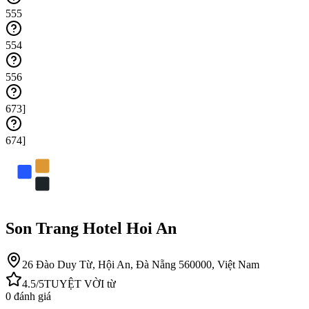
555
554
556
673]
674]
Son Trang Hotel Hoi An
26 Đào Duy Từ, Hội An, Đà Nẵng 560000, Việt Nam
4.5
/5
TUYỆT VỜI
từ
0
đánh giá