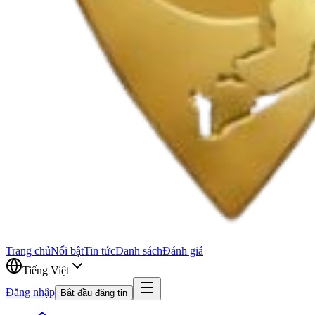
Trang chủ
Nổi bật
Tin tức
Danh sách
Đánh giá
Tiếng Việt
Đăng nhập
Bắt đầu đăng tin