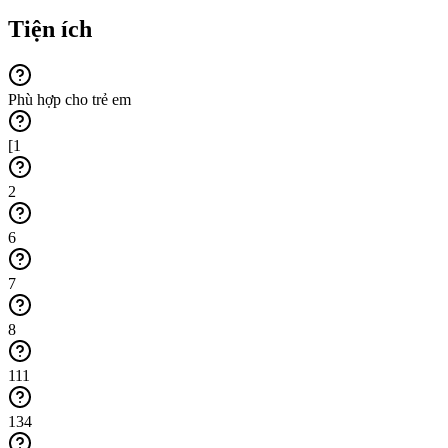
Tiện ích
Phù hợp cho trẻ em
[1
2
6
7
8
111
134