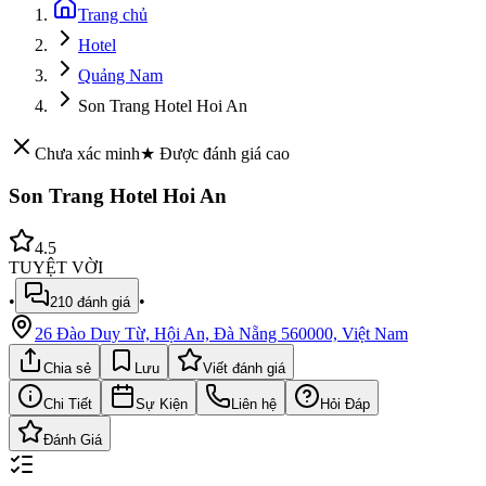
Trang chủ
Hotel
Quảng Nam
Son Trang Hotel Hoi An
Chưa xác minh
★ Được đánh giá cao
Son Trang Hotel Hoi An
4.5
TUYỆT VỜI
•
•
210
đánh giá
26 Đào Duy Từ, Hội An, Đà Nẵng 560000, Việt Nam
Chia sẻ
Lưu
Viết đánh giá
Chi Tiết
Sự Kiện
Liên hệ
Hỏi Đáp
Đánh Giá